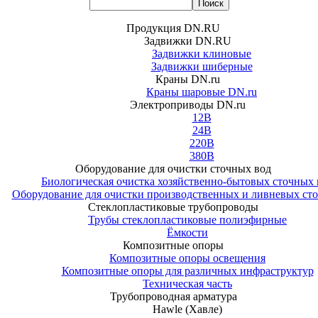
Продукция DN.RU
Задвижки DN.RU
Задвижки клиновые
Задвижки шиберные
Краны DN.ru
Краны шаровые DN.ru
Электроприводы DN.ru
12В
24В
220В
380В
Оборудование для очистки сточных вод
Биологическая очистка хозяйственно-бытовых сточных 
Оборудование для очистки производственных и ливневых ст
Стеклопластиковые трубопроводы
Трубы стеклопластиковые полиэфирные
Ёмкости
Композитные опоры
Композитные опоры освещения
Композитные опоры для различных инфраструктур
Техническая часть
Трубопроводная арматура
Hawle (Хавле)