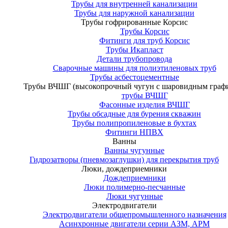
Трубы для внутренней канализации
Трубы для наружной канализации
Трубы гофрированные Корсис
Трубы Корсис
Фитинги для труб Корсис
Трубы Икапласт
Детали трубопровода
Сварочные машины для полиэтиленовых труб
Трубы асбестоцементные
Трубы ВЧШГ (высокопрочный чугун с шаровидным граф
трубы ВЧШГ
Фасонные изделия ВЧШГ
Трубы обсадные для бурения скважин
Трубы полипропиленовые в бухтах
Фитинги НПВХ
Ванны
Ванны чугунные
Гидрозатворы (пневмозаглушки) для перекрытия труб
Люки, дождеприемники
Дождеприемники
Люки полимерно-песчанные
Люки чугунные
Электродвигатели
Электродвигатели общепромышленного назначения
Асинхронные двигатели серии АЗМ, АРМ