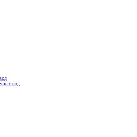
вод
очных вод