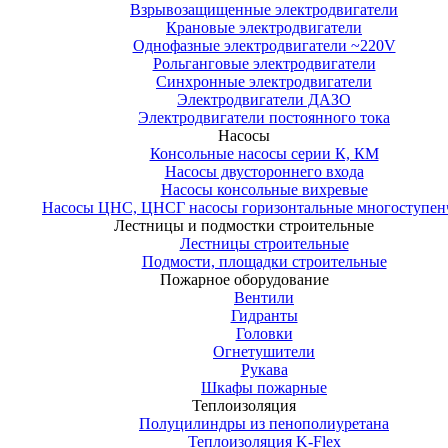
Взрывозащищенные электродвигатели
Крановые электродвигатели
Однофазные электродвигатели ~220V
Рольганговые электродвигатели
Синхронные электродвигатели
Электродвигатели ДАЗО
Электродвигатели постоянного тока
Насосы
Консольные насосы серии К, КМ
Насосы двустороннего входа
Насосы консольные вихревые
Насосы ЦНС, ЦНСГ насосы горизонтальные многоступен
Лестницы и подмостки строительные
Лестницы строительные
Подмости, площадки строительные
Пожарное оборудование
Вентили
Гидранты
Головки
Огнетушители
Рукава
Шкафы пожарные
Теплоизоляция
Полуцилиндры из пенополиуретана
Теплоизоляция K-Flex