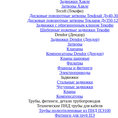
Задвижки Хавле
Затворы Хавле
Tecofi (Текофи)
Дисковые поворотные затворы Текфлай Ду40-3
Дисковые поворотные затворы Текларж Ду350-1
Задвижки с обрезиненным клином Текофи
Шиберные ножевые задвижки Текофи
Dendor (Дендор)
Задвижки Dendor (Дендор)
Затворы
Клапаны
Компенсаторы Dendor (Дендор)
Краны шаровые
Фильтры
Фланцы и фитинги
Электроприводы
Задвижки
Стальные задвижки
Чугунные задвижки
Краны
Компенсаторы
Трубы, фитинги, детали трубопроводов
Технические ПНД трубы для кабеля
Трубы полиэтиленовые из ПНД ПЭ100
Фитинги для труб ПЭ