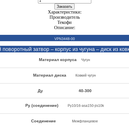
Характеристики:
Производитель
Текофи
Описание:
VPN3448-00
воротный затвор – корпус из чугуна – диск из ковк
Материал корпуса
Чугун
Материал диска
Ковкий чугун
Ду 40-300
Ру (соединение)
Py10/16-asa150-jis10k
Соединение
Межфланцевое