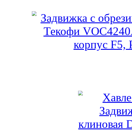
Затвор Тек
Задвижка с обрезиненны
(адаптер, ко