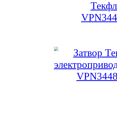
Затвор Тек
Затвор Текфлай с эле