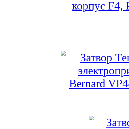
Задвижка с обрез
VOC42411016-08 (реду
Текоф
Затвор Текларж с электр