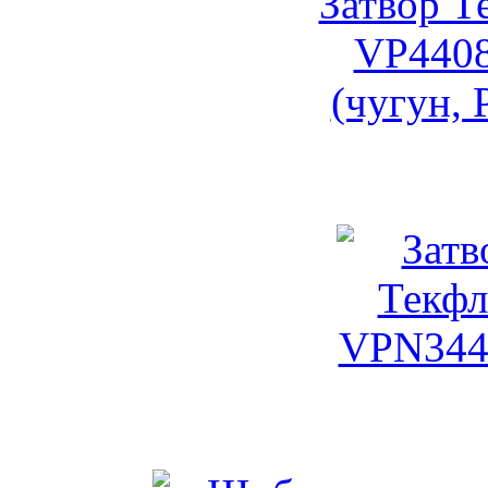
Затвор Текларж V
Затвор Тек