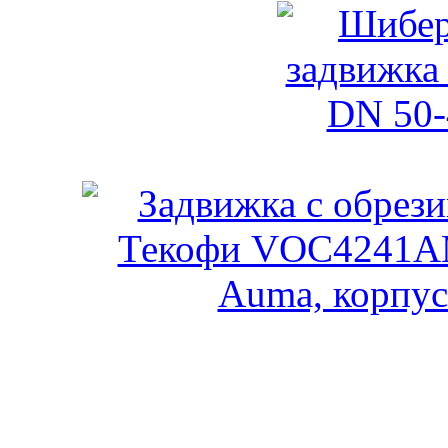
Шиберная задви
Тек
Задвижка с обрезиненн
U04 (эл.прив. A