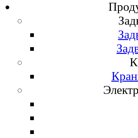
Прод
Зад
Зад
Зад
К
Кран
Элект