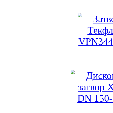
Затвор Тек
Дисковый затво