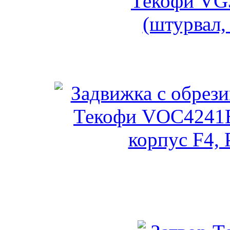
Шиберная задвижка Текоф
Задвижка с обрезиненны
(штурвал, ко