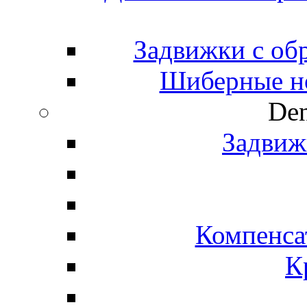
Задвижки с об
Шиберные н
Den
Задвиж
Компенса
К