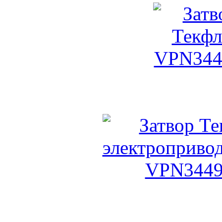
Затвор Тек
Теко
Затвор Текфлай с эле