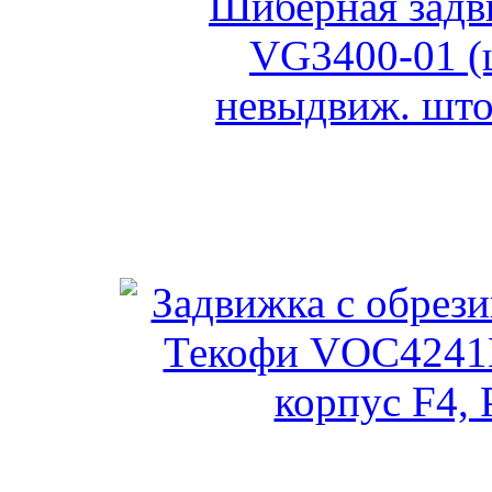
Шиберная задвижка Те
невыдвиж.