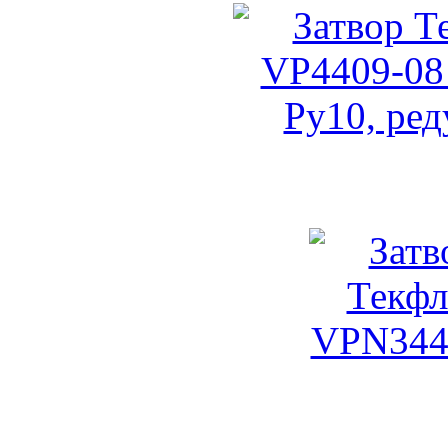
Затвор Текларж VP4409
Затвор Тек