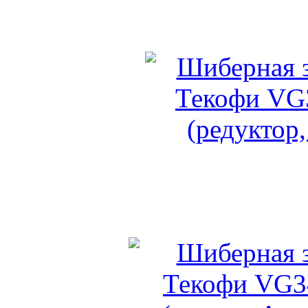
Задвижка с обрезиненны
(адаптер, ко
Шиберная задвижка Тек