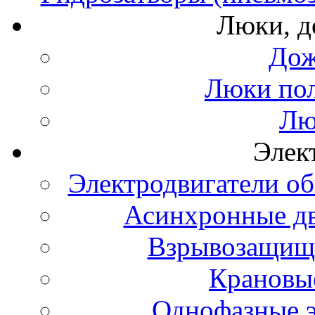
Люки, 
Дож
Люки по
Лю
Элек
Электродвигатели о
Асинхронные д
Взрывозащище
Крановые
Однофазные э