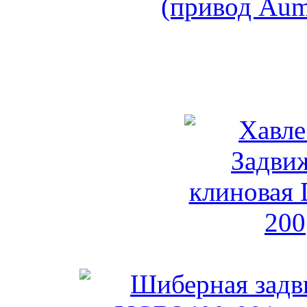
Шиберная задвижка Теко
Хавле E2 Задвиж