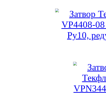
(штурвал, ко
Затвор Текларж VP4408