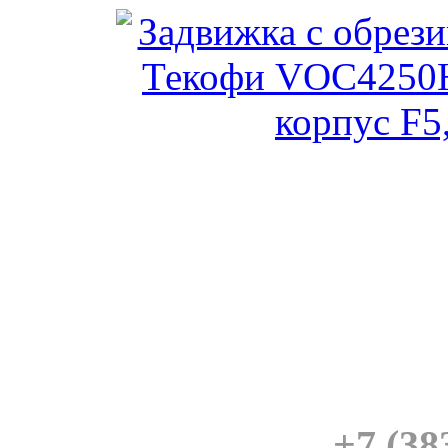
Задвижка с обрезиненны
(штурвал, 
+7 (38