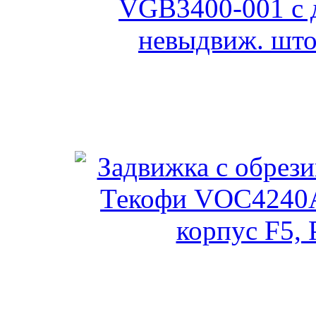
Шиберная задвижка Теко
(с невыдвиж
Задвижка с обрезиненны