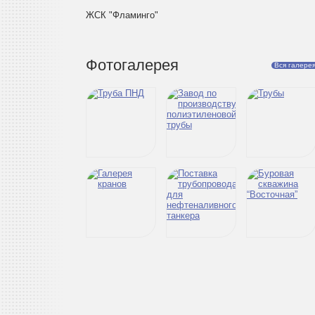
ЖСК "Фламинго"
Фотогалерея
Вся галере