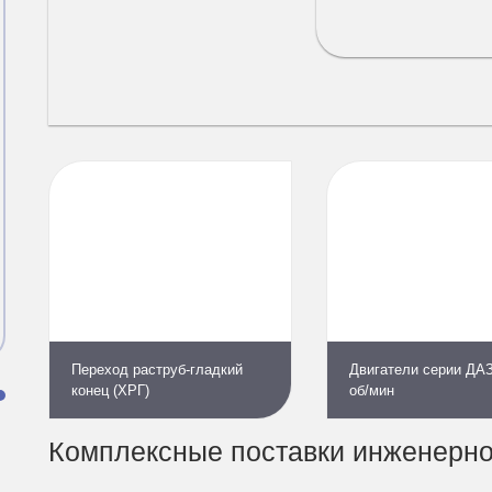
Переход раструб-гладкий
Двигатели серии ДА
конец (ХРГ)
об/мин
и
Комплексные поставки инженерно