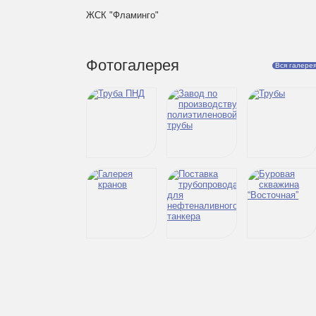
ЖСК "Фламинго"
Фотогалерея
Вся галере