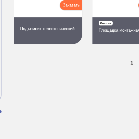
Заказать
Россия
Подъемник телескопический
Площадка монтажна
1
и