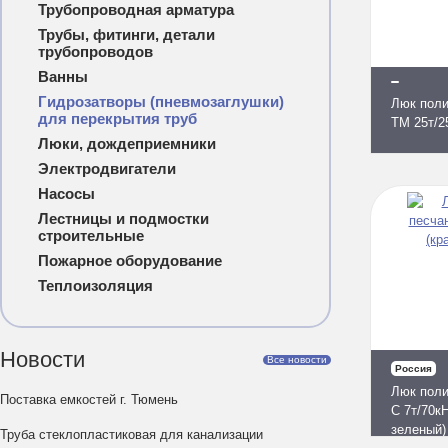
Трубопроводная арматура
Трубы, фитинги, детали
трубопроводов
Ванны
Гидрозатворы (пневмозаглушки)
Люк поли
для перекрытия труб
ТМ 25т/2
Люки, дождеприемники
Электродвигатели
Насосы
Лестницы и подмостки
строительные
Пожарное оборудование
Теплоизоляция
Новости
Все новости
Россия
Люк поли
Поставка емкостей г. Тюмень
С 7т/70к
зеленый)
Труба стеклопластиковая для канализации