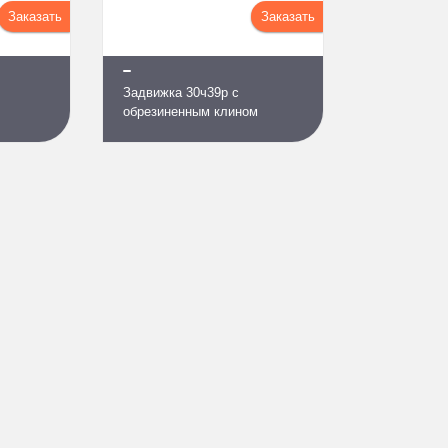
Заказать
Заказать
Задвижка 30ч39р с
обрезиненным клином