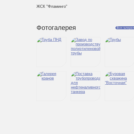
ЖСК "Фламинго"
Фотогалерея
Вся галере