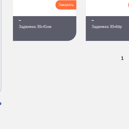
Заказать
Задвижка 30с41нж
Задвижка 30ч6бр
1
и