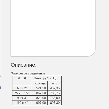
Описание:
Фланцевое соединение
Д x Д
Цена, руб. с НДС
розница
опт
и
63 х 2"
521,50
469,35
75 х 2 1/2"
867,50
780,75
90 х 3"
820,00
738,00
110 х 4"
997,00
897,30