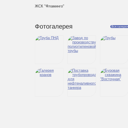
ЖСК "Фламинго"
Фотогалерея
Вся галере