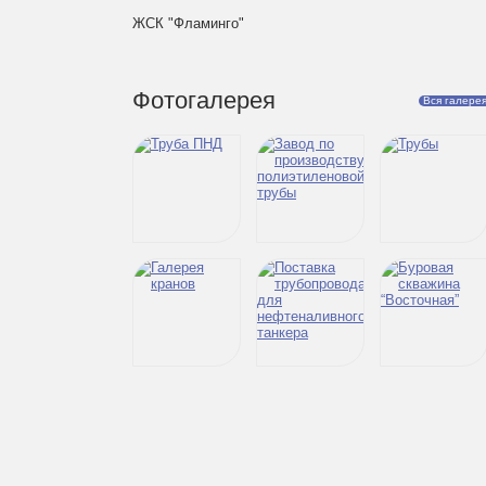
ЖСК "Фламинго"
Фотогалерея
Вся галере