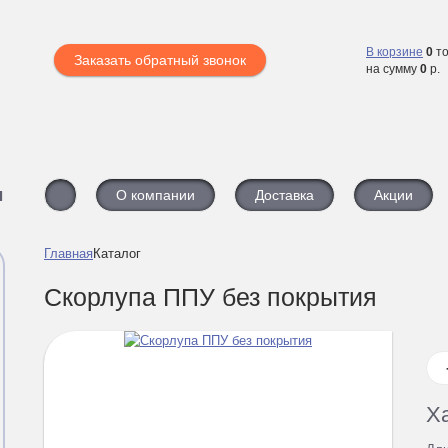
В корзине
0
то
Заказать обратный звонок
на сумму
0
р.
ы
О компании
Доставка
Акции
Главная
Каталог
Скорлупа ППУ без покрытия
Х