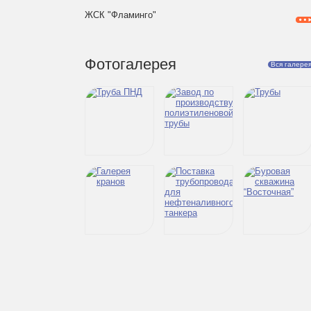
ЖСК "Фламинго"
Фотогалерея
Вся галере