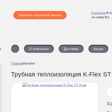
В корзине
0
то
Заказать обратный звонок
на сумму
0
р.
ы
О компании
Доставка
Акции
Главная
Каталог
Трубная теплоизоляция K-Flex ST
Х