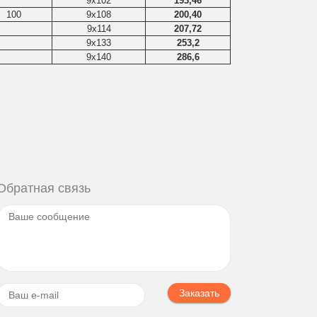
9x102
193,46
100
9x108
200,40
9x114
207,72
9x133
253,2
9x140
286,6
Обратная связь