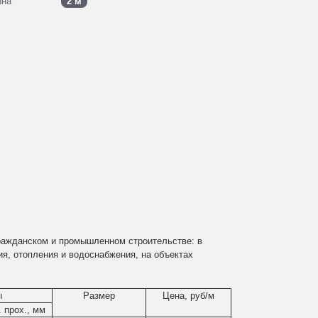
ина
2 м
ражданском и промышленном строительстве: в
ия, отопления и водоснабжения, на объектах
ы
Размер
Цена, руб/м
. прох., мм