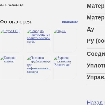
Мате
ЖСК "Фламинго"
Мате
Фотогалерея
Вся галерея
Ру (
Сое
Упл
Упр
Назад 