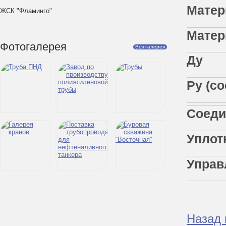
Мате
ЖСК "Фламинго"
Мате
Фотогалерея
Вся галерея
Ру (
Сое
Упл
Упр
Назад 