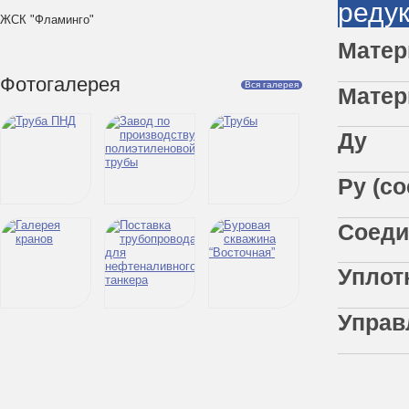
реду
ЖСК "Фламинго"
Мате
Фотогалерея
Вся галерея
Мат
Ру (
Со
Уп
Упр