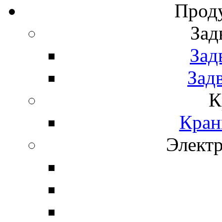
Прод
Зад
Зад
Зад
К
Кран
Элект