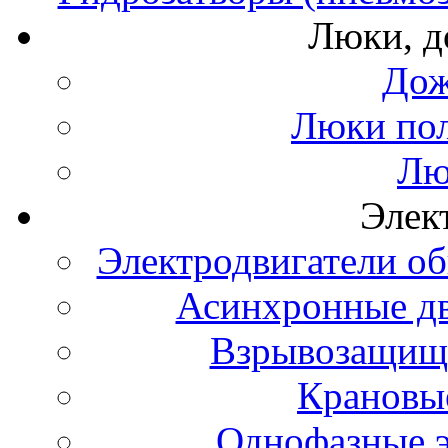
Люки, 
Дож
Люки по
Лю
Элек
Электродвигатели о
Асинхронные д
Взрывозащище
Крановые
Однофазные э