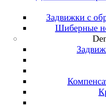
Задвижки с об
Шиберные н
Den
Задвиж
Компенса
К