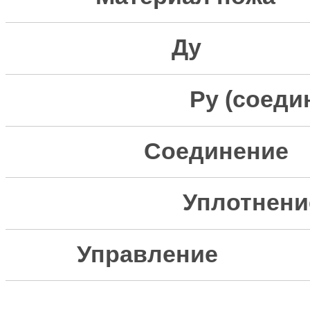
Д
Ру (сое
Соедин
Уплот
Управлени