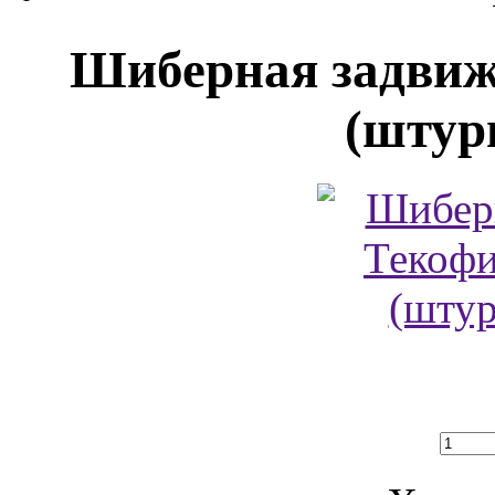
Шиберная задвиж
(штурв