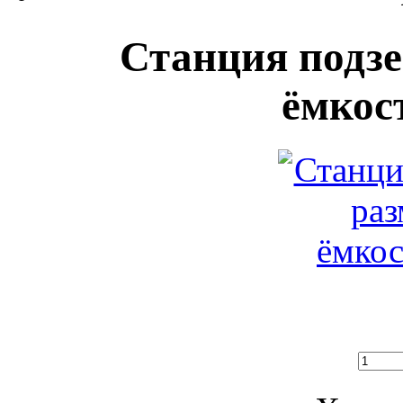
Станция подз
ёмкос