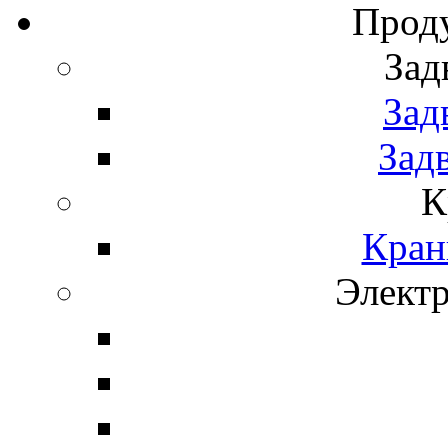
Прод
Зад
Зад
Зад
К
Кран
Элект