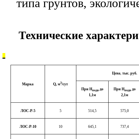
типа грунтов, экологич
Технические характери
Цена
,
тыс. руб.
3
Марка
Q,
м
/сут
При Н
до
При Н
до
подв
подв
1,1м
2,1м
ЛОС-Р-5
5
514,5
575,0
ЛОС-Р-10
10
645,1
737,4