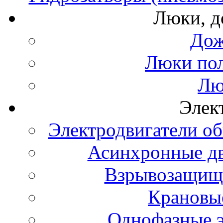
Люки, 
Дож
Люки по
Лю
Элек
Электродвигатели о
Асинхронные д
Взрывозащище
Крановые
Однофазные э