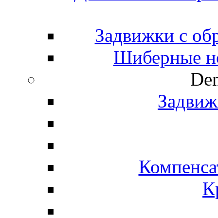
Задвижки с об
Шиберные н
Den
Задвиж
Компенса
К