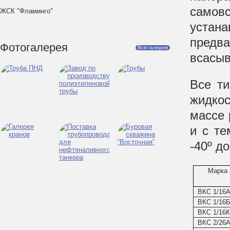
само
ЖСК "Фламинго"
устан
предв
Фотогалерея
Вся галерея
всасыв
Все т
жидкос
массе 
и с те
-40º до
Марка 
ВКС 1/16
ВКС 1/16
ВКС 1/16К
ВКС 2/26