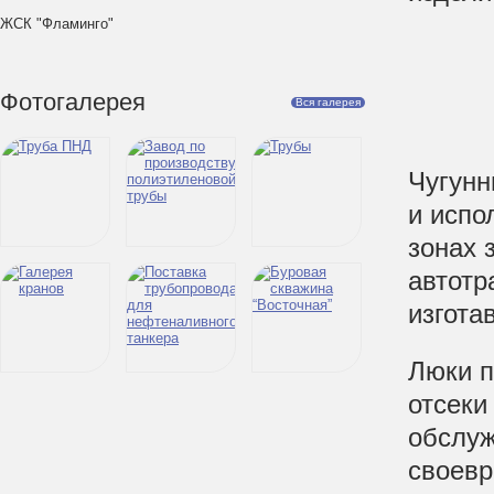
ЖСК "Фламинго"
Фотогалерея
Вся галерея
Чугунн
и испо
зонах 
автотр
изгота
Люки п
отсеки
обслуж
своевр