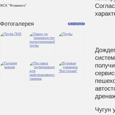
Соглас
ЖСК "Фламинго"
характ
Фотогалерея
Вся галерея
Дождеп
систем
получи
сервис
пешехо
автост
дренаж
Чугун 