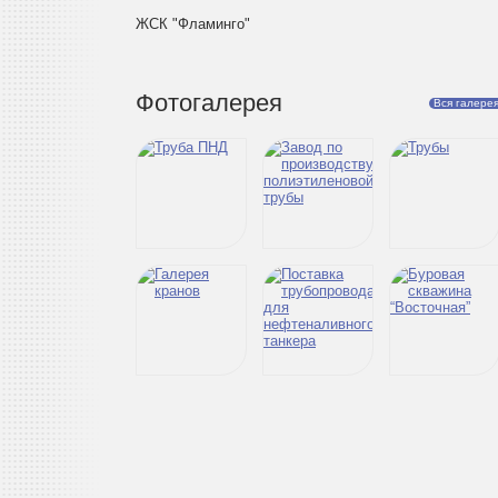
ЖСК "Фламинго"
Фотогалерея
Вся галере