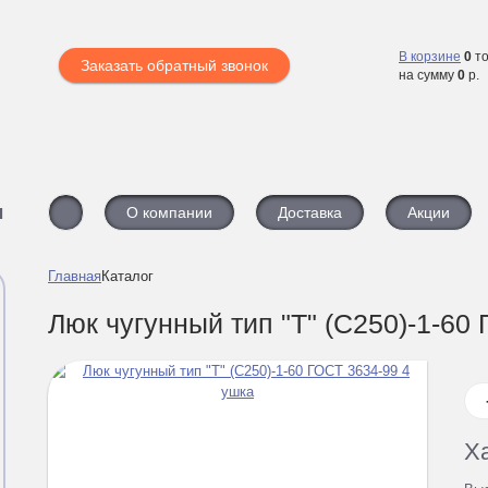
В корзине
0
то
Заказать обратный звонок
на сумму
0
р.
ы
О компании
Доставка
Акции
Главная
Каталог
Люк чугунный тип "Т" (С250)-1-60
Х