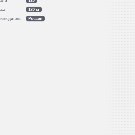
сота
120
сса
120 кг
изводитель
Россия