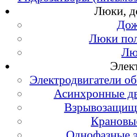
Люки, 
Дож
Люки по
Лю
Элек
Электродвигатели о
Асинхронные д
Взрывозащище
Крановые
Однофазные э