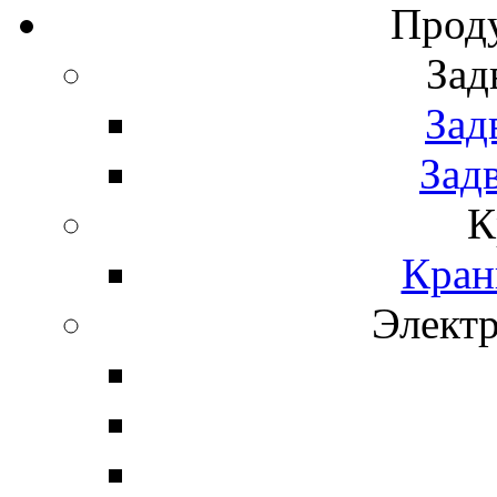
Прод
Зад
Зад
Зад
К
Кран
Элект