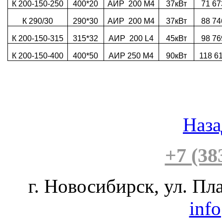
К 200-150-250
400*20
АИР 200 М4
37кВт
71 67
К 290/30
290*30
АИР 200 М4
37кВт
88 74
К 200-150-315
315*32
АИР 200 L4
45кВт
98 76
К 200-150-400
400*50
АИР 250 М4
90кВт
118 6
Наза
+7 (38
г. Новосибирск, ул. Пла
inf