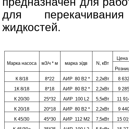
предназначен для рабо
для перекачивания
жидкостей.
Цена 
Марка насоса
м3/ч * м
марка э/дв
N, кВт
Розни
К 8/18
8*22
АИР 80 В2 *
2,2кВт
8 63
1К 8/18
8*18
АИР 80 В2 *
2,2кВт
9 28
К 20/30
25*32
АИР 100 L2
5,5кВт
11 91
К 20/18
20*18
АИР 80 В2 *
2,2кВт
9 44
К 45/30
45*30
АИР 112 М2
7,5кВт
15 01