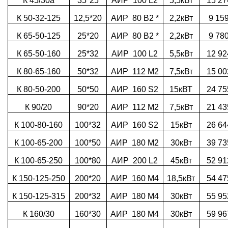
К 45/30а
35*25
АИР 100 L2
5,5кВт
15 27
К 50-32-125
12,5*20
АИР 80 В2 *
2,2кВт
9 15
К 65-50-125
25*20
АИР 80 В2 *
2,2кВт
9 78
К 65-50-160
25*32
АИР 100 L2
5,5кВт
12 92
К 80-65-160
50*32
АИР 112 М2
7,5кВт
15 00
К 80-50-200
50*50
АИР 160 S2
15кВТ
24 75
К 90/20
90*20
АИР 112 М2
7,5кВт
21 43
К 100-80-160
100*32
АИР 160 S2
15кВт
26 64
К 100-65-200
100*50
АИР 180 М2
30кВт
39 73
К 100-65-250
100*80
АИР 200 L2
45кВт
52 91
К 150-125-250
200*20
АИР 160 М4
18,5кВт
54 47
К 150-125-315
200*32
АИР 180 М4
30кВт
55 95
К 160/30
160*30
АИР 180 М4
30кВт
59 96