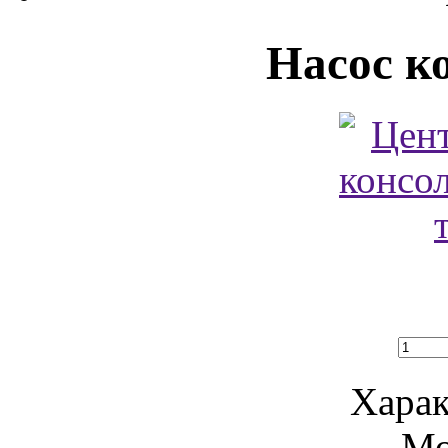
Насос к
Харак
Мо