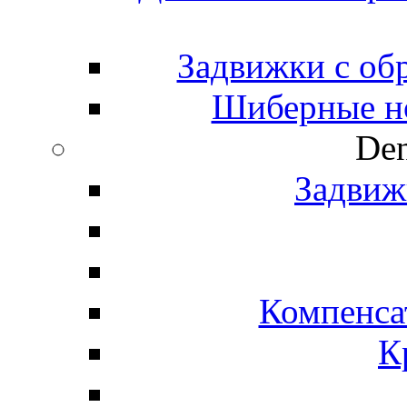
Задвижки с об
Шиберные н
Den
Задвиж
Компенса
К