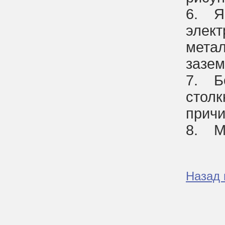
6. Яв
элект
метал
зазем
7. Бо
столк
причи
8. М
Назад 