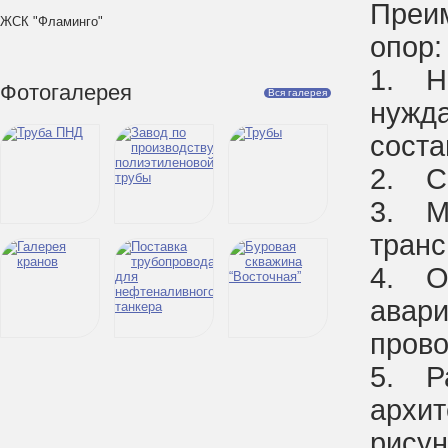
Преи
ЖСК "Фламинго"
опор:
1. Не
Фотогалерея
Вся галерея
нужда
сост
2. С
3. Ма
транс
4. О
авари
прово
5. Ра
архит
рисун