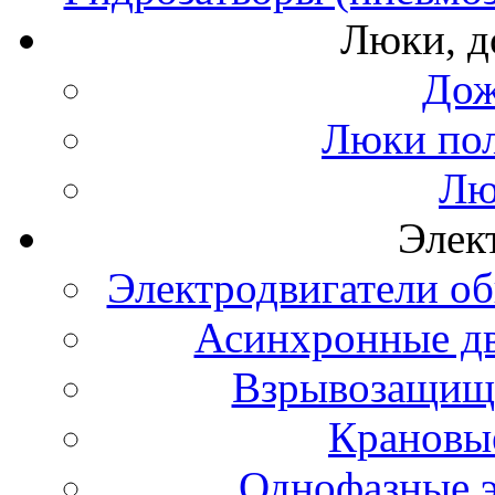
Люки, 
Дож
Люки по
Лю
Элек
Электродвигатели о
Асинхронные д
Взрывозащище
Крановые
Однофазные э