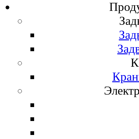
Прод
Зад
Зад
Зад
К
Кран
Элект