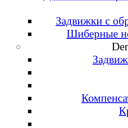
Задвижки с об
Шиберные н
Den
Задвиж
Компенса
К