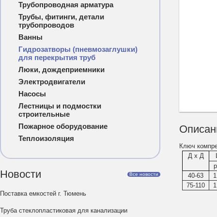
Трубопроводная арматура
Трубы, фитинги, детали
трубопроводов
Ванны
Гидрозатворы (пневмозаглушки)
для перекрытия труб
Люки, дождеприемники
Электродвигатели
Насосы
Лестницы и подмостки
строительные
Пожарное оборудование
Описан
Теплоизоляция
К
люч компр
Д x Д
р
Новости
Все новости
40-63
1
75-110
1
Поставка емкостей г. Тюмень
Труба стеклопластиковая для канализации