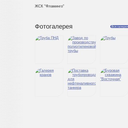
ЖСК "Фламинго"
Фотогалерея
Вся галере