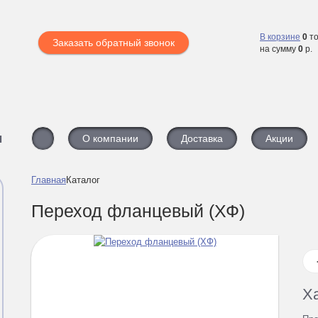
В корзине
0
то
Заказать обратный звонок
на сумму
0
р.
ы
О компании
Доставка
Акции
Главная
Каталог
Переход фланцевый (ХФ)
Х