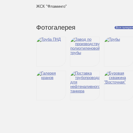
ЖСК "Фламинго"
Фотогалерея
Вся галере